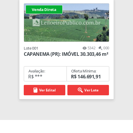
Venda Direta
Lote 001
5342
000
CAPANEMA (PR): IMÓVEL 30.303,46 m²
Avaliação:
Oferta Mínima:
R$ ***
R$ 146.691,91
Ver Edital
Ver Lote