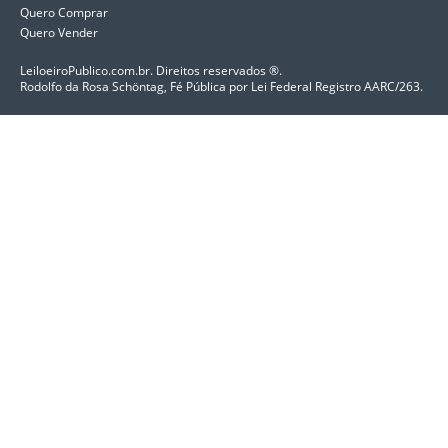
Quero Comprar
Quero Vender
LeiloeiroPublico.com.br. Direitos reservados ®. 
Rodolfo da Rosa Schöntag, Fé Pública por 
Lei Federal Registro AARC/263.