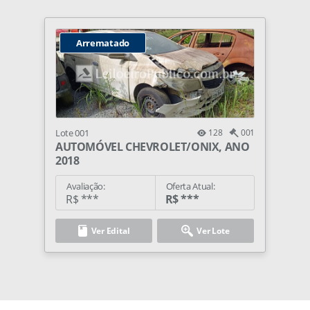
Arrematado
Lote 001
128
001
AUTOMÓVEL CHEVROLET/ONIX, ANO
2018
Avaliação:
Oferta Atual:
R$ ***
R$ ***
Ver Edital
Ver Lote