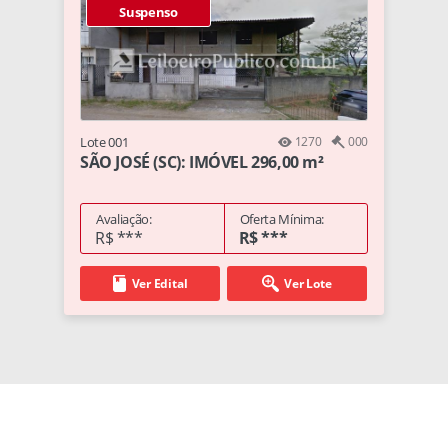
Suspenso
Lote 001
1270
000
SÃO JOSÉ (SC): IMÓVEL 296,00 m²
Avaliação:
Oferta Mínima:
R$ ***
R$ ***
Ver Edital
Ver Lote