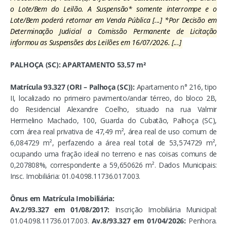
o Lote/Bem do Leilão. A Suspensão* somente interrompe e o
Lote/Bem poderá retornar em Venda Pública [...] *Por Decisão em
Determinação Judicial a Comissão Permanente de Licitação
informou as Suspensões dos Leilões em 16/07/2026. [...]
PALHOÇA (SC): APARTAMENTO 53,57 m²
Matrícula 93.327 (ORI – Palhoça (SC)):
Apartamento n° 216, tipo
II, localizado no primeiro pavimento/andar térreo, do bloco 2B,
do Residencial Alexandre Coelho, situado na rua Valmir
Hermelino Machado, 100, Guarda do Cubatão, Palhoça (SC),
com área real privativa de 47,49 m², área real de uso comum de
6,084729 m², perfazendo a área real total de 53,574729 m²,
ocupando uma fração ideal no terreno e nas coisas comuns de
0,207808%, correspondente a 59,650626 m². Dados Municipais:
Insc. Imobiliária: 01.04.098.11736.017.003.
Ônus em Matrícula Imobiliária:
Av.2/93.327 em 01/08/2017:
Inscrição Imobiliária Municipal:
01.04.098.11736.017.003.
Av.8/93.327 em 01/04/2026:
Penhora.