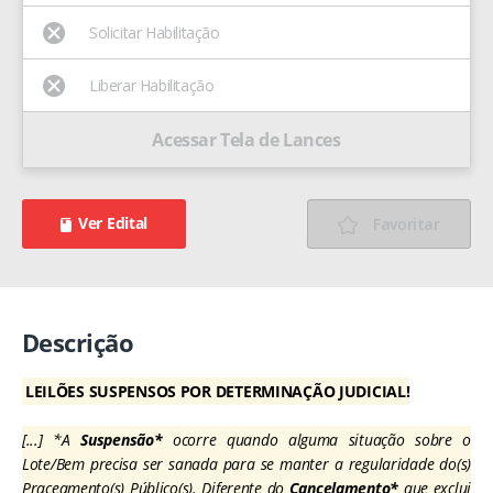
Solicitar Habilitação
Liberar Habilitação
Acessar Tela de Lances
Ver Edital
Favoritar
Descrição
LEILÕES SUSPENSOS POR DETERMINAÇÃO JUDICIAL!
[...] *A
Suspensão*
ocorre quando alguma situação sobre o
Lote/Bem precisa ser sanada para se manter a regularidade do(s)
Praceamento(s) Público(s). Diferente do
Cancelamento*
que exclui