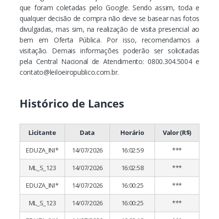
que foram coletadas pelo Google. Sendo assim, toda e
qualquer decisão de compra não deve se basear nas fotos
divulgadas, mas sim, na realização de visita presencial ao
bem em Oferta Pública. Por isso, recomendamos a
visitação. Demais informações poderão ser solicitadas
pela Central Nacional de Atendimento: 0800.304.5004 e
contato@leiloeiropublico.com.br
.
Histórico de Lances
Licitante
Data
Horário
Valor (R$)
EDUZA_INI*
14/07/2026
16:02:59
***
ML_S_123
14/07/2026
16:02:58
***
EDUZA_INI*
14/07/2026
16:00:25
***
ML_S_123
14/07/2026
16:00:25
***