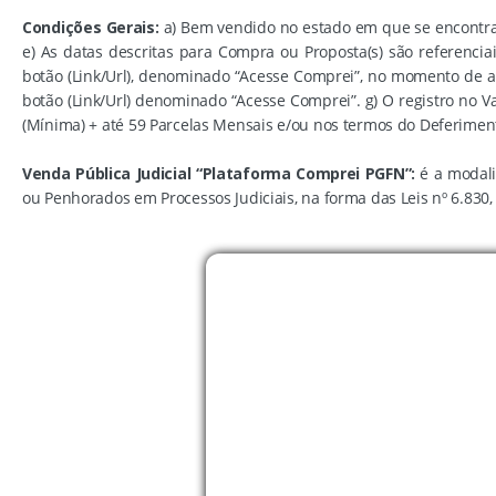
Condições Gerais:
a) Bem vendido no estado em que se encontra. b
e) As datas descritas para Compra ou Proposta(s) são referencia
botão (Link/Url), denominado “Acesse Comprei”, no momento de ac
botão (Link/Url) denominado “Acesse Comprei”. g) O registro no V
(Mínima) + até 59 Parcelas Mensais e/ou nos termos do Deferimento
Venda Pública Judicial “Plataforma Comprei PGFN”:
é a modal
ou Penhorados em Processos Judiciais, na forma das Leis nº 6.830, d