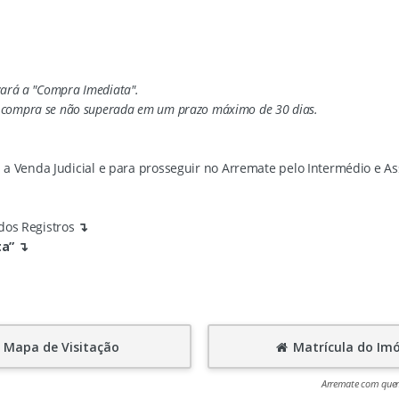
ivará a "Compra Imediata".
ar compra se não superada em um prazo máximo de 30 dias.
a Venda Judicial e para prosseguir no Arremate pelo Intermédio e Ass
dos Registros
↴
ta”
↴
Mapa de Visitação
Matrícula do Imó
Arremate com quem 