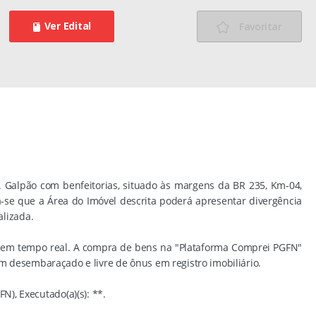
Ver Edital
Favoritar
. Galpão com benfeitorias, situado às margens da BR 235, Km-04,
a-se que a Área do Imóvel descrita poderá apresentar divergência
alizada.
e em tempo real. A compra de bens na "Plataforma Comprei PGFN"
em desembaraçado e livre de ônus em registro imobiliário.
), Executado(a)(s): **.