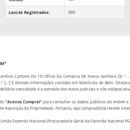
000
Lances Registrados:
8M²
artório Cartorio Do 1O Oficio Da Comarca De Nossa Senhora D): " ..
." [...] E demais informações contidas em Matrícula do Bem. Destac
liária consultada é a extraída dos Autos Judiciais e não está(va) atu
ado
"Acesse Comprei"
para consultar os dados públicos do imóvel 
 de Aquisição da Propriedade. Portanto, o(a) comprador(a) recebe o b
nião Fazenda Nacional (Procuradoria-Geral da Fazenda Nacional PGFN