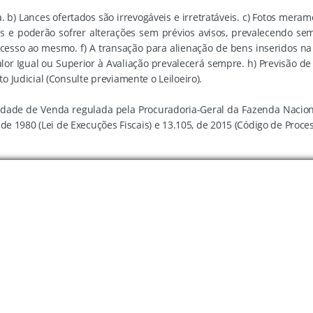
) Lances ofertados são irrevogáveis e irretratáveis. c) Fotos meramen
is e poderão sofrer alterações sem prévios avisos, prevalecendo s
esso ao mesmo. f) A transação para alienação de bens inseridos na 
alor Igual ou Superior à Avaliação prevalecerá sempre. h) Previsão 
 Judicial (Consulte previamente o Leiloeiro).
idade de Venda regulada pela Procuradoria-Geral da Fazenda Nacion
e 1980 (Lei de Execuções Fiscais) e 13.105, de 2015 (Código de Process