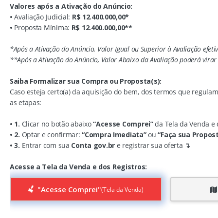
Valores após a Ativação do Anúncio:
•
Avaliação Judicial:
R$ 12.400.000,00*
•
Proposta Mínima:
R$ 12.400.000,00**
*Após a Ativação do Anúncio, Valor Igual ou Superior à Avaliação efet
**Após a Ativação do Anúncio, Valor Abaixo da Avaliação poderá vir
Saiba Formalizar sua Compra ou Proposta(s):
Caso esteja certo(a) da aquisição do bem, dos termos que regulam 
as etapas:
• 1.
Clicar no botão abaixo
“Acesse Comprei”
da Tela da Venda e 
• 2.
Optar e confirmar:
“Compra Imediata”
ou
“Faça sua Propos
• 3.
Entrar com sua
Conta gov.br
e registrar sua oferta
↴
Acesse a Tela da Venda e dos Registros:
"Acesse Comprei"
(Tela da Venda)