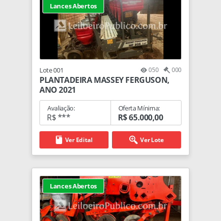
Lances Abertos
Lote 001
050
000
PLANTADEIRA MASSEY FERGUSON,
ANO 2021
Avaliação:
Oferta Mínima:
R$ ***
R$ 65.000,00
Ver Edital
Ver Lote
Lances Abertos