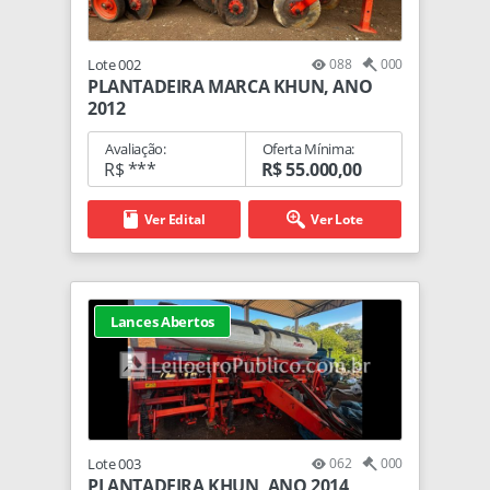
Lote 002
088
000
PLANTADEIRA MARCA KHUN, ANO
2012
Avaliação:
Oferta Mínima:
R$ ***
R$ 55.000,00
Ver Edital
Ver Lote
Lances Abertos
Lote 003
062
000
PLANTADEIRA KHUN, ANO 2014