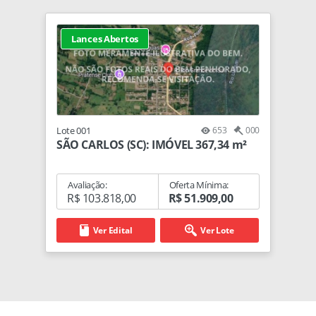
Lances Abertos
Lote 001
653
000
SÃO CARLOS (SC): IMÓVEL 367,34 m²
Avaliação:
Oferta Mínima:
R$ 103.818,00
R$ 51.909,00
Ver Edital
Ver Lote