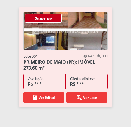
Suspenso
Lote 001
647
000
PRIMEIRO DE MAIO (PR): IMÓVEL
273,60 m²
Avaliação:
Oferta Mínima:
R$ ***
R$ ***
Ver Edital
Ver Lote