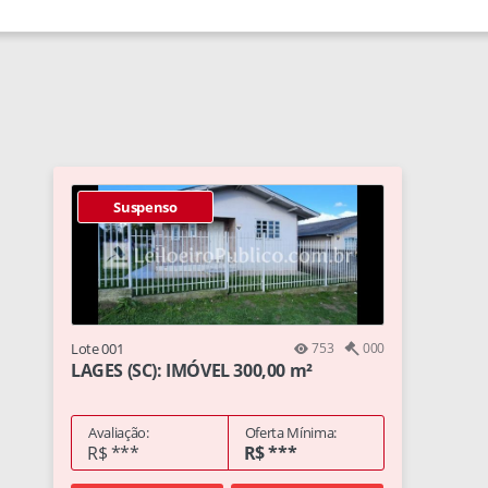
Suspenso
Lote 001
753
000
LAGES (SC): IMÓVEL 300,00 m²
Avaliação:
Oferta Mínima:
R$ ***
R$ ***