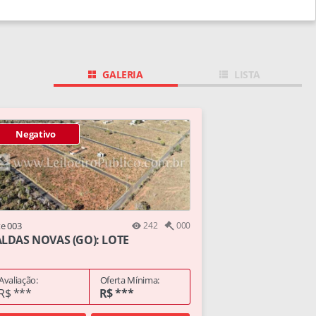
GALERIA
LISTA
Negativo
te 003
242
000
LDAS NOVAS (GO): LOTE
Avaliação:
Oferta Mínima:
R$ ***
R$ ***