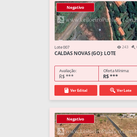
Negativo
Lote 007
243
CALDAS NOVAS (GO): LOTE
Avaliação:
Oferta Mínima:
R$ ***
R$ ***
Ver Edital
Ver Lote
Negativo