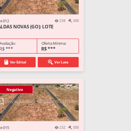
te 012
238
000
LDAS NOVAS (GO): LOTE
Avaliação:
Oferta Mínima:
R$ ***
R$ ***
Ver Edital
Ver Lote
Negativo
te 015
232
000