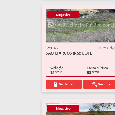
Negativo
Lote 022
253
SÃO MARCOS (RS): LOTE
Avaliação:
Oferta Mínima:
R$ ***
R$ ***
Ver Edital
Ver Lote
Negativo