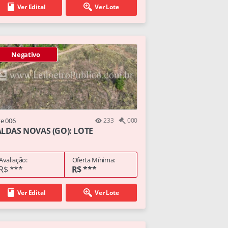
Ver Edital
Ver Lote
Negativo
te 006
233
000
LDAS NOVAS (GO): LOTE
Avaliação:
Oferta Mínima:
R$ ***
R$ ***
Ver Edital
Ver Lote