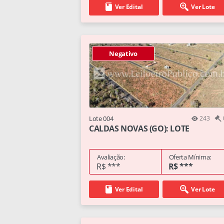
Ver Edital
Ver Lote
Negativo
Lote 004
243
CALDAS NOVAS (GO): LOTE
Avaliação:
Oferta Mínima:
R$ ***
R$ ***
Ver Edital
Ver Lote