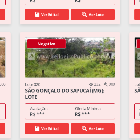
R$ ***
R$ ***
Ver Edital
Ver Lote
Negativo
000
Lote 020
232
000
Lo
SÃO GONÇALO DO SAPUCAÍ (MG):
SÃ
LOTE
Avaliação:
Oferta Mínima:
R$ ***
R$ ***
Ver Edital
Ver Lote