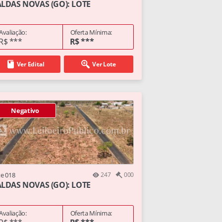
LDAS NOVAS (GO): LOTE
Avaliação:
Oferta Mínima:
R$ ***
R$ ***
Ver Edital
Ver Lote
Negativo
te 018
247
000
LDAS NOVAS (GO): LOTE
Avaliação:
Oferta Mínima: