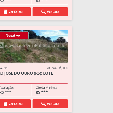
R$ ***
R$ ***
Ver Edital
Ver Lote
Negativo
te 021
244
000
O JOSÉ DO OURO (RS): LOTE
Avaliação:
Oferta Mínima:
R$ ***
R$ ***
Ver Edital
Ver Lote