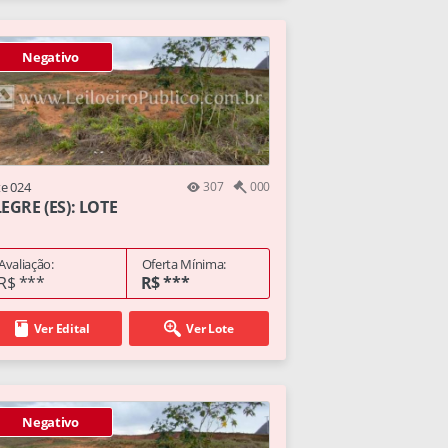
Negativo
te 024
307
000
EGRE (ES): LOTE
Avaliação:
Oferta Mínima:
R$ ***
R$ ***
Ver Edital
Ver Lote
Negativo