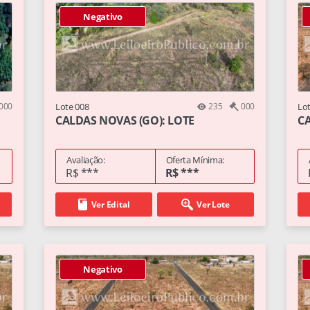
Negativo
000
Lote 008
235
000
Lo
CALDAS NOVAS (GO): LOTE
CA
Avaliação:
Oferta Mínima:
R$ ***
R$ ***
Ver Edital
Ver Lote
Negativo