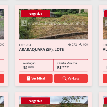
Negativo
000
Lote 023
272
000
Lo
ARARAQUARA (SP): LOTE
AL
Avaliação:
Oferta Mínima:
R$ ***
R$ ***
Ver Edital
Ver Lote
Negativo