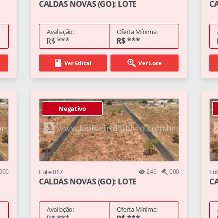
CALDAS NOVAS (GO): LOTE
CA
Avaliação:
Oferta Mínima:
R$ ***
R$ ***
Ver Edital
Ver Lote
Negativo
000
Lote 017
246
000
Lo
CALDAS NOVAS (GO): LOTE
CA
Avaliação:
Oferta Mínima: