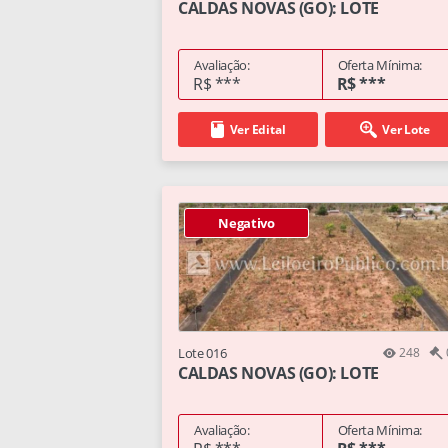
CALDAS NOVAS (GO): LOTE
Avaliação:
Oferta Mínima:
R$ ***
R$ ***
Ver Edital
Ver Lote
Negativo
Lote 016
248
CALDAS NOVAS (GO): LOTE
Avaliação:
Oferta Mínima: