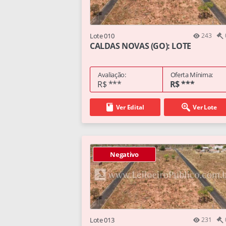
Lote 010
243
CALDAS NOVAS (GO): LOTE
Avaliação:
Oferta Mínima:
R$ ***
R$ ***
Ver Edital
Ver Lote
Negativo
Lote 013
231