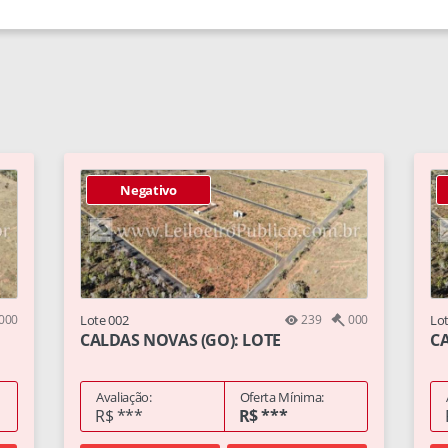
Negativo
000
Lote 002
239
000
Lo
CALDAS NOVAS (GO): LOTE
CA
Avaliação:
Oferta Mínima:
R$ ***
R$ ***