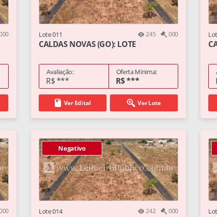
000
Lote 011
245
000
Lo
CALDAS NOVAS (GO): LOTE
CA
Avaliação:
Oferta Mínima:
R$ ***
R$ ***
Ver Edital
Ver Lote
Negativo
000
Lote 014
242
000
Lo