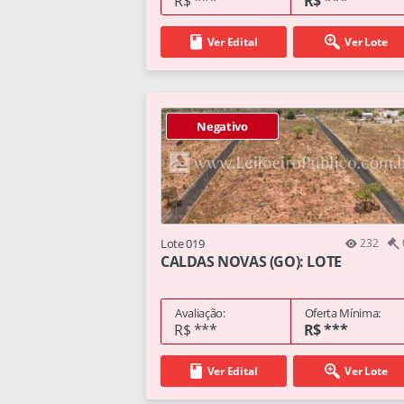
R$ ***
R$ ***
Ver Edital
Ver Lote
Negativo
Lote 019
232
CALDAS NOVAS (GO): LOTE
Avaliação:
Oferta Mínima:
R$ ***
R$ ***
Ver Edital
Ver Lote