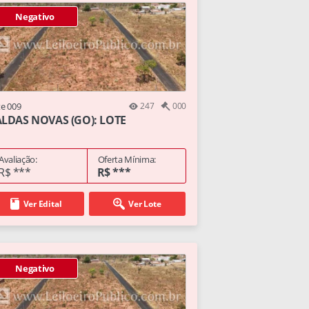
Negativo
te 009
247
000
LDAS NOVAS (GO): LOTE
Avaliação:
Oferta Mínima:
R$ ***
R$ ***
Ver Edital
Ver Lote
Negativo