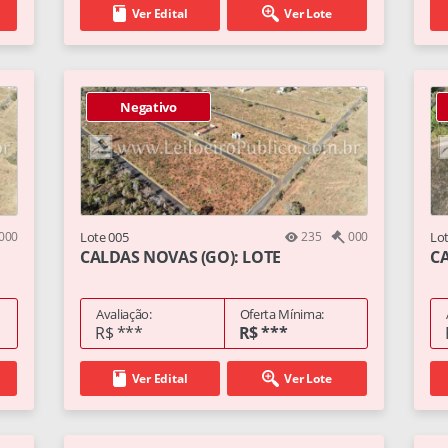
Ver Edital
Ver Lote
Negativo
000
Lote 005
235
000
Lo
CALDAS NOVAS (GO): LOTE
CA
Avaliação:
Oferta Mínima:
R$ ***
R$ ***
Ver Edital
Ver Lote