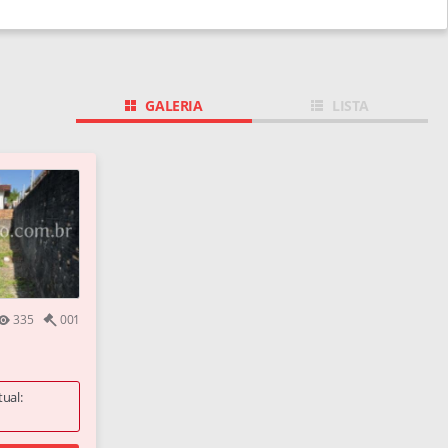
GALERIA
LISTA
335
001
tual: