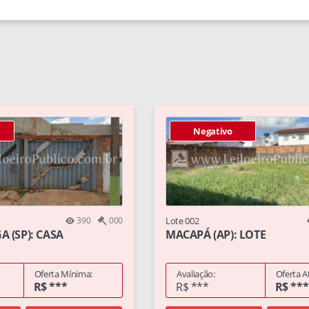
Negativo
390
000
Lote 002
 (SP): CASA
MACAPÁ (AP): LOTE
Oferta Mínima:
Avaliação:
Oferta A
R$ ***
R$ ***
R$ ***