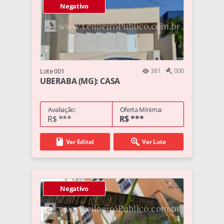
Negativo
Lote 001
381
000
UBERABA (MG): CASA
Avaliação:
Oferta Mínima:
R$ ***
R$ ***
Ver Edital
Ver Lote
Negativo