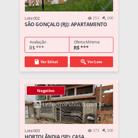
Lote 002
353
000
SÃO GONÇALO (RJ): APARTAMENTO
Avaliação:
Oferta Mínima:
R$ ***
R$ ***
Ver Edital
Ver Lote
Negativo
Lote 003
373
000
HORTOLÂNDIA (SP): CASA