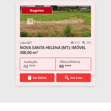
Negativo
Lote 001
810
000
NOVA SANTA HELENA (MT): IMÓVEL
300,00 m²
Avaliação:
Oferta Mínima:
R$ ***
R$ ***
Ver Edital
Ver Lote