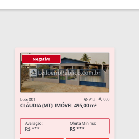
Negativo
Lote 001
913
000
CLÁUDIA (MT): IMÓVEL 495,00 m²
Avaliação:
Oferta Mínima:
R$ ***
R$ ***