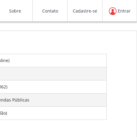
Sobre
Contato
Cadastre-se
Entrar
line
)
062)
endas Públicas
lão)