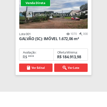
Venda Direta
Lote 001
1070
000
GALVÃO (SC): IMÓVEL 1.672,06 m²
Avaliação:
Oferta Mínima:
R$ ***
R$ 184.913,98
Ver Edital
Ver Lote