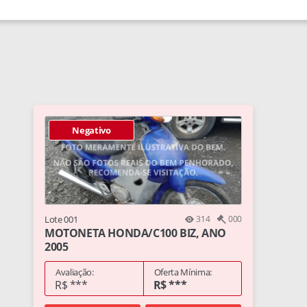
Negativo
Lote 001
314
000
MOTONETA HONDA/C100 BIZ, ANO
2005
Avaliação:
Oferta Mínima:
R$ ***
R$ ***