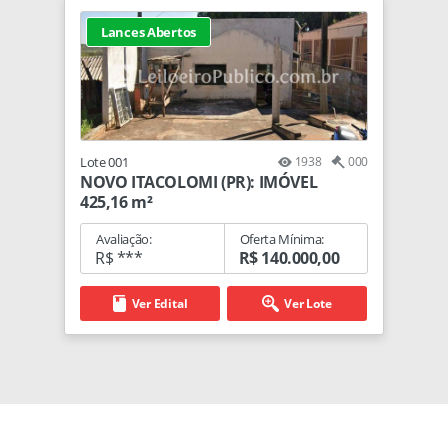
Lances Abertos
Lote 001
1938
000
NOVO ITACOLOMI (PR): IMÓVEL
425,16 m²
Avaliação:
Oferta Mínima:
R$ ***
R$ 140.000,00
Ver Edital
Ver Lote