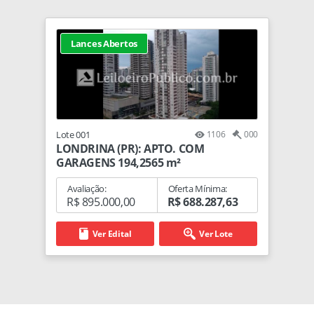
Lances Abertos
Lote 001
1106
000
LONDRINA (PR): APTO. COM
GARAGENS 194,2565 m²
Avaliação:
Oferta Mínima:
R$ 895.000,00
R$ 688.287,63
Ver Edital
Ver Lote