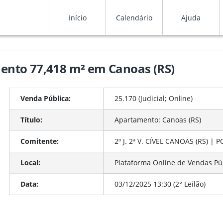
Início
Calendário
Ajuda
amento 77,418 m² em Canoas (RS)
Venda Pública:
25.170 (Judicial;
Online
)
Título:
Apartamento: Canoas (RS)
Comitente:
2º J. 2ª V. CÍVEL CANOAS (RS) | 
Local:
Plataforma Online de Vendas Pú
Data:
03/12/2025 13:30 (2° Leilão)