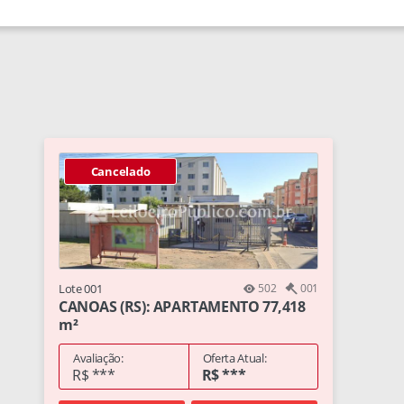
Cancelado
Lote 001
502
001
CANOAS (RS): APARTAMENTO 77,418
m²
Avaliação:
Oferta Atual:
R$ ***
R$ ***