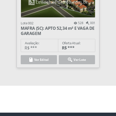
Lote 002
528
001
MAFRA (SC): APTO 52,34 m² E VAGA DE
GARAGEM
Avaliação:
Oferta Atual:
R$ ***
R$ ***
Ver Edital
Ver Lote