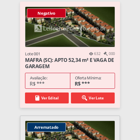
Negativo
Lote 001
632
000
MAFRA (SC): APTO 52,34 m² E VAGA DE
GARAGEM
Avaliação:
Oferta Mínima:
R$ ***
R$ ***
Ver Edital
Ver Lote
Arrematado