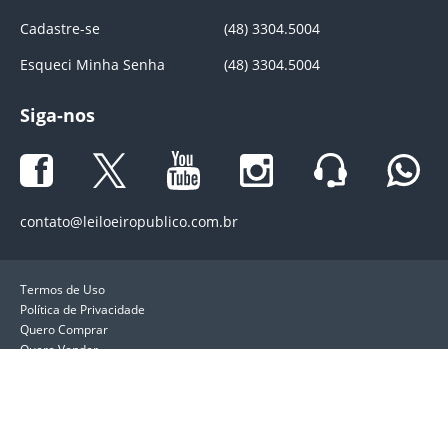
Cadastre-se
(48) 3304.5004
Esqueci Minha Senha
(48) 3304.5004
Siga-nos
contato@leiloeiropublico.com.br
Termos de Uso
Política de Privacidade
Quero Comprar
Quero Vender
LeiloeiroPublico.com.br. Direitos reservados ®. 
Rodolfo da Rosa Schöntag, Fé Pública por 
Lei Federal Registro AARC/263.