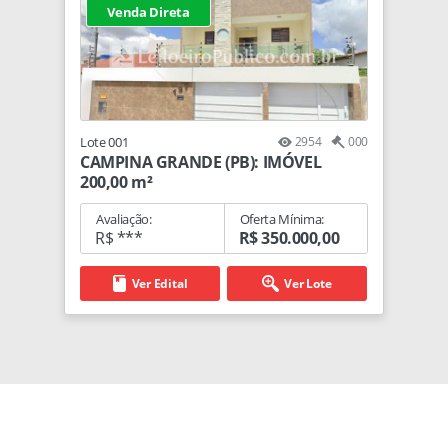
Venda Direta
Lote 001
2954
000
CAMPINA GRANDE (PB): IMÓVEL
200,00 m²
Avaliação:
Oferta Mínima:
R$ ***
R$ 350.000,00
Ver Edital
Ver Lote