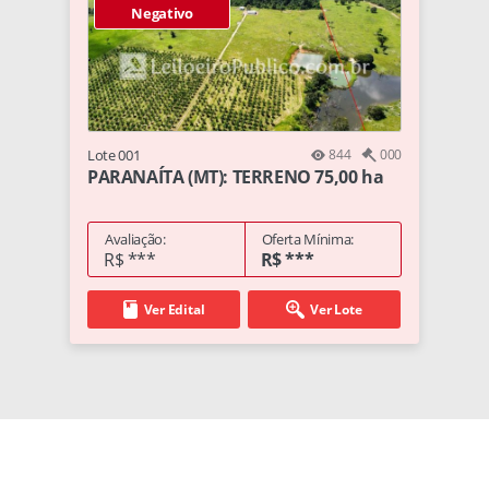
Negativo
Lote 001
844
000
PARANAÍTA (MT): TERRENO 75,00 ha
Avaliação:
Oferta Mínima:
R$ ***
R$ ***
Ver Edital
Ver Lote